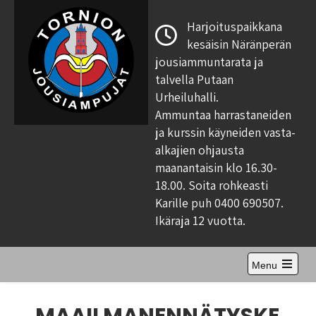
Skip
to
Harjoituspaikkana
content
kesäisin Näränperän
jousiammuntarata ja
talvella Putaan
Urheiluhalli.
Ammuntaa harrastaneiden
ja kurssin käyneiden vasta-
alkajien ohjausta
maanantaisin klo 16.30-
18.00. Soita rohkeasti
Karille puh 0400 690507.
Ikäraja 12 vuotta.
Menu
Open
the
main
menu