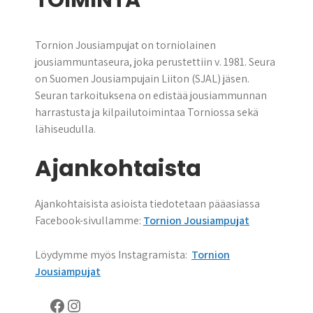
TOIMINTA
Tornion Jousiampujat on torniolainen
jousiammuntaseura, joka perustettiin v. 1981. Seura
on Suomen Jousiampujain Liiton (SJAL) jäsen.
Seuran tarkoituksena on edistää jousiammunnan
harrastusta ja kilpailutoimintaa Torniossa sekä
lähiseudulla.
Ajankohtaista
Ajankohtaisista asioista tiedotetaan pääasiassa
Facebook-sivullamme:
Tornion Jousiampujat
Löydymme myös Instagramista:
Tornion
Jousiampujat
Facebook
Instagram