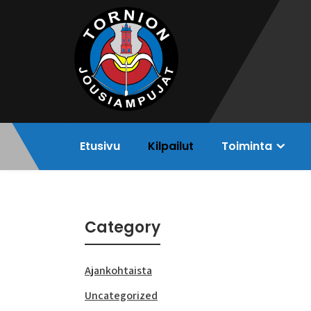
Skip
to
content
Etusivu
Kilpailut
Toiminta
Category
Ajankohtaista
Uncategorized