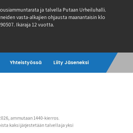
ousiammuntarata ja talvella Putaan Urheiluhalli.
neiden vasta-alkajien ohjausta maanantaisin klo
690507. Ikäraja 12 vuotta.
Yhteistyössä
Liity Jäseneksi
2026, ammutaan 1440-kierros.
sta kaksi järjestetään talvella ja yksi