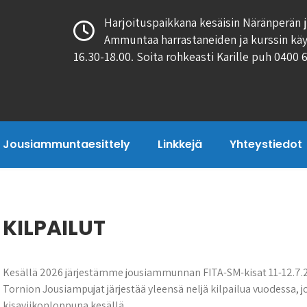
Harjoituspaikkana kesäisin Näränperän j
Ammuntaa harrastaneiden ja kurssin käy
16.30-18.00. Soita rohkeasti Karille puh 0400 
Jousiammuntaesittely
Linkkejä
Yhteystiedot
KILPAILUT
Kesällä 2026 järjestämme jousiammunnan FITA-SM-kisat 11-12.7.
Tornion Jousiampujat järjestää yleensä neljä kilpailua vuodessa, joi
kisaviikonloppuna kesällä.