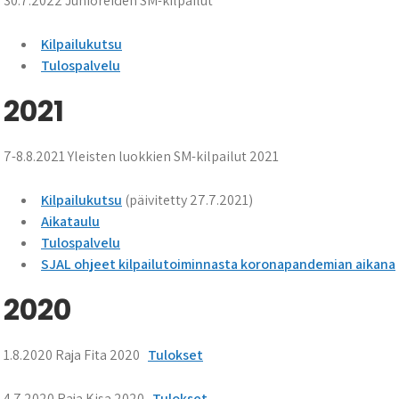
30.7.2022 Junioreiden SM-kilpailut
Kilpailukutsu
Tulospalvelu
2021
7-8.8.2021 Yleisten luokkien SM-kilpailut 2021
Kilpailukutsu
(päivitetty 27.7.2021)
Aikataulu
Tulospalvelu
SJAL ohjeet kilpailutoiminnasta koronapandemian aikana
2020
1.8.2020 Raja Fita 2020
Tulokset
4.7.2020 Raja Kisa 2020
Tulokset